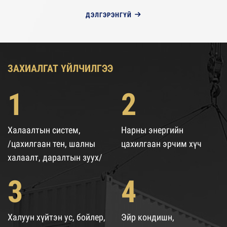
ДЭЛГЭРЭНГҮЙ
ЗАХИАЛГАТ ҮЙЛЧИЛГЭЭ
1
2
Халаалтын систем,
Нарны энергийн
/цахилгаан тен, шалны
цахилгаан эрчим хүч
халаалт, даралтын зуух/
3
4
Халуун хүйтэн ус, бойлер,
Эйр кондишн,