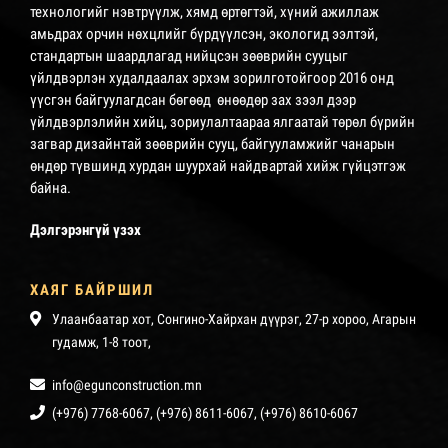
технологийг нэвтрүүлж, хямд өртөгтэй, хүний ажиллаж
амьдрах орчин нөхцлийг бүрдүүлсэн, экологид ээлтэй,
стандартын шаардлагад нийцсэн зөөврийн сууцыг
үйлдвэрлэн худалдаалах эрхэм зорилготойгоор 2016 онд
үүсгэн байгуулагдсан бөгөөд өнөөдөр зах зээл дээр
үйлдвэрлэлийн хийц, зориулалтаараа ялгаатай төрөл бүрийн
загвар дизайнтай зөөврийн сууц, байгууламжийг чанарын
өндөр түвшинд хурдан шуурхай найдвартай хийж гүйцэтгэж
байна.
Дэлгэрэнгүй үзэх
ХАЯГ БАЙРШИЛ
Улаанбаатар хот, Сонгино-Хайрхан дүүрэг, 27-р хороо, Агарын
гудамж, 1-8 тоот,
info@egunconstruction.mn
(+976) 7768-6067, (+976) 8611-6067, (+976) 8610-6067