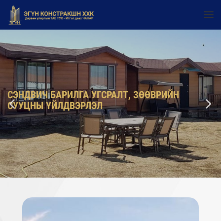
СЭНДВИЧ БАРИЛГА УГСРАЛТ, ЗӨӨВРИЙН
СУУЦНЫ ҮЙЛДВЭРЛЭЛ
/