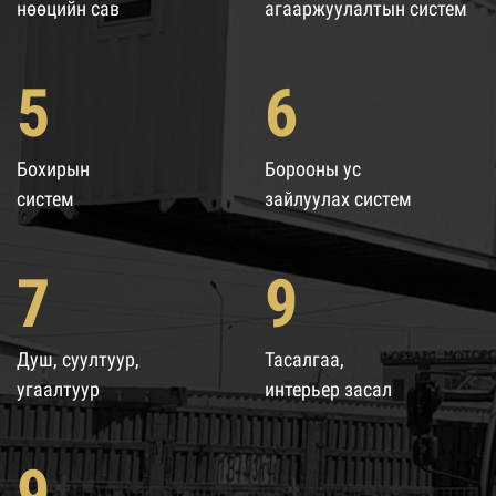
нөөцийн сав
агааржуулалтын систем
5
6
Бохирын
Борооны ус
систем
зайлуулах систем
7
9
Душ, суултуур,
Тасалгаа,
угаалтуур
интерьер засал
9