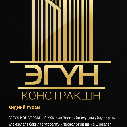
БИДНИЙ ТУХАЙ
“ЭГҮН КОНСТРАКШН” ХХК-ийн Зөөврийн сууцны үйлдвэр нь
уламжлалт барилга угсралтын технологид шинэ шинэлэг